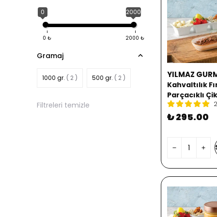
0
2000
0
₺
2000
₺
Gramaj
YILMAZ GUR
1000 gr.
( 2 )
500 gr.
( 2 )
Kahvaltılık F
Parçacıklı Çi
2
Filtreleri temizle
₺ 295.00