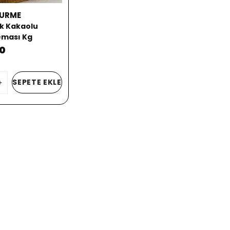
GURME
ık Kakaolu
eması Kg
00
SEPETE EKLE