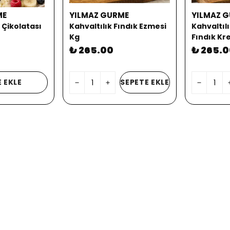
ME
YILMAZ GURME
YILMAZ 
 Çikolatası
Kahvaltılık Fındık Ezmesi
Kahvaltıl
Kg
Fındık Kr
₺ 265.00
₺ 265.
 EKLE
SEPETE EKLE