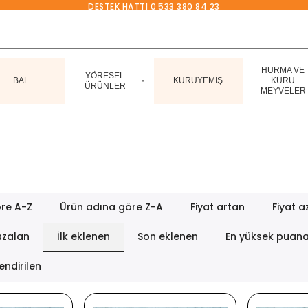
DESTEK HATTI 0 533 380 84 23
HURMA VE
YÖRESEL
BAL
KURUYEMİŞ
KURU
ÜRÜNLER
MEYVELER
re A-Z
Ürün adına göre Z-A
Fiyat artan
Fiyat a
azalan
İlk eklenen
Son eklenen
En yüksek puan
endirilen