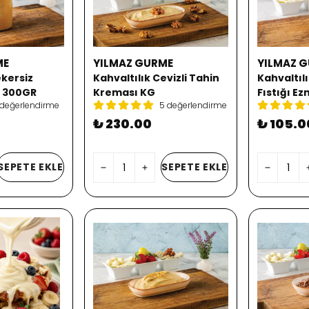
ME
YILMAZ GURME
YILMAZ 
ekersiz
Kahvaltılık Cevizli Tahin
Kahvaltılı
i 300GR
Kreması KG
Fıstığı E
 değerlendirme
5 değerlendirme
₺ 230.00
₺ 105.0
SEPETE EKLE
SEPETE EKLE