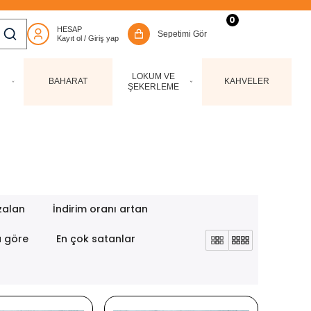
0
LOKUM VE
BAHARAT
KAHVELER
ŞEKERLEME
zalan
İndirim oranı artan
a göre
En çok satanlar