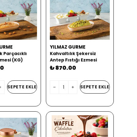
GURME
YILMAZ GURME
k Parçacıklı
Kahvaltılık Şekersiz
mesi (KG)
Antep Fıstığı Ezmesi
300GR
00
₺ 870.00
SEPETE EKLE
SEPETE EKLE