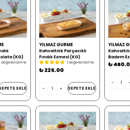
ME
YILMAZ GURME
YILMAZ 
ındık
Kahvaltılık Parçacıklı
Kahvaltılı
kolata (KG)
Fındık Ezmesi (KG)
Badem Ez
 değerlendirme
1 değerlendirme
₺ 460.
₺ 225.00
SEPETE EKLE
SEPETE EKLE