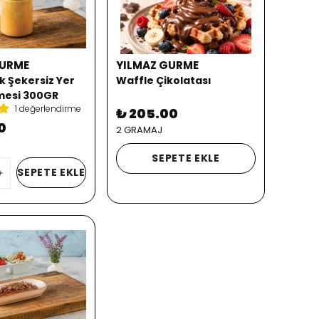
GURME
YILMAZ GURME
k Şekersiz Yer
Waffle Çikolatası
zmesi 300GR
1 değerlendirme
₺ 205.00
0
2 GRAMAJ
SEPETE EKLE
SEPETE EKLE