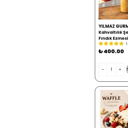
YILMAZ GUR
Kahvaltılık Ş
Fındık Ezmes
1
₺ 400.00