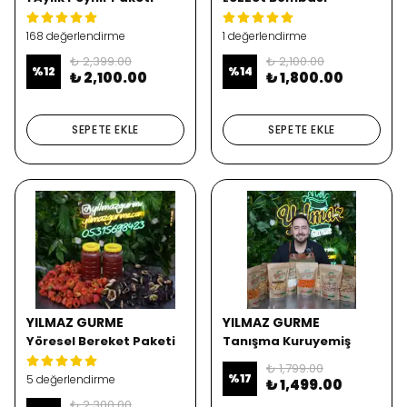
168 değerlendirme
1 değerlendirme
₺ 2,399.00
₺ 2,100.00
%
12
%
14
₺ 2,100.00
₺ 1,800.00
SEPETE EKLE
SEPETE EKLE
YILMAZ GURME
YILMAZ GURME
Yöresel Bereket Paketi
Tanışma Kuruyemiş
(Güneşte Kurutulmuş)
Paketi
₺ 1,799.00
%
17
5 değerlendirme
₺ 1,499.00
₺ 2,300.00