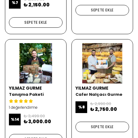
%
7
₺ 2,150.00
SEPETE EKLE
SEPETE EKLE
YILMAZ GURME
YILMAZ GURME
Tanışma Paketi
Cafer Nalçacı Gurme
Paket
₺ 2,990.00
%
8
1 değerlendirme
₺ 2,750.00
₺ 3,499.00
%
14
₺ 3,000.00
SEPETE EKLE