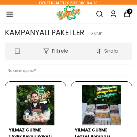
DESTEK HATTI 0 533 380 84 23
0
KAMPANYALI PAKETLER
6
ürün
Filtrele
Sırala
YILMAZ GURME
YILMAZ GURME
1 Aylık Peynir Paketi
Lezzet Bombası