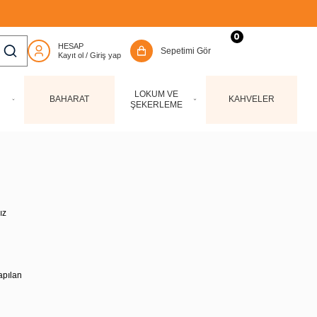
0
LOKUM VE
BAHARAT
KAHVELER
ŞEKERLEME
ız
apılan