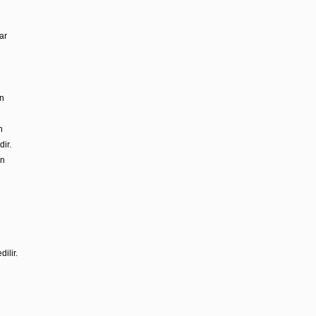
ar
n
n
ir.
en
ilir.