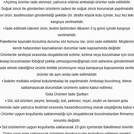
• Açılmış ürünler iade alınmaz; yalnızca orijinal ambalajlı ürünler iade edilebilir.
• Soğuk zincir ile gönderilen ürünlerin iadesi de soğuk zincir korunarak yapılmalıdır.
ni ürün, tarafımızdan gönderildiği şekilde (ör. strafor köpük kutu içinde, buz ile) tekr
kargoya verilmelidir.
• İade edilmek istenen ürün, teslim tarihinden itibaren 3 iş günü içinde kargoya
verilmelidir.
 Paketleme kaynaklı bozulma durumu söz konusu ise, ürün iade edilebilir. Müşterini
kendi hatasından kaynaklanan durumlar iade kapsamında değildir.
 Ürünlerde sevkiyat sırasında oluşabilecek ezilme, kırılma veya bozulmalar için ürü
balajı bozulmadan fotoğraf çekilip yı
lmazgurme@gmail.com
adresine gönderilmelid
 İade etmek istediğiniz ürünle birlikte promosyon veya kampanya kapsamında veril
ürünler de aynı anda iade edilmelidir.
• İadeler mutlaka orijinal kutu/ambalajı ile yapılmalıdır. Ambalajı bozulmuş, tekrar
satılamayacak durumdaki ürünlerin iadesi kabul edilmez.
Gıda Ürünleri İade Şartları:
• Süt, süt ürünleri, peynir, tereyağı, bal, pekmez, reçel, zeytin ve benzeri gıda
lerinde iade yalnızca teslimat sırasında hasarlı/bozulmuş olarak ulaştığında kabul ed
• Ürünler uygun koşullarda saklanmadığı için oluşabilecek bozulmalardan firmamız
sorumlu değildir.
• Süt ürünlerinin uygun koşullarda saklanarak 10 gün içerisinde tüketilmesi önerilir.
Daha uzun süre saklanacak ürünlerin dondurucuda muhafaza edilmesi gerekir.