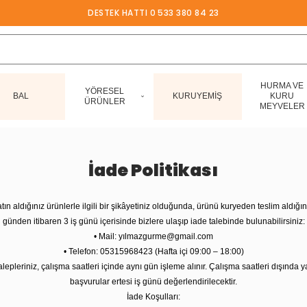
DESTEK HATTI 0 533 380 84 23
HURMA VE
YÖRESEL
BAL
KURUYEMİŞ
KURU
ÜRÜNLER
MEYVELER
İade Politikası
tın aldığınız ürünlerle ilgili bir şikâyetiniz olduğunda, ürünü kuryeden teslim aldığın
günden itibaren 3 iş günü içerisinde bizlere ulaşıp iade talebinde bulunabilirsiniz:
• Mail: yı
lmazgurme@gmail.com
• Telefon: 05315968423 (Hafta içi 09:00 – 18:00)
alepleriniz, çalışma saatleri içinde aynı gün işleme alınır. Çalışma saatleri dışında y
başvurular ertesi iş günü değerlendirilecektir.
İade Koşulları: