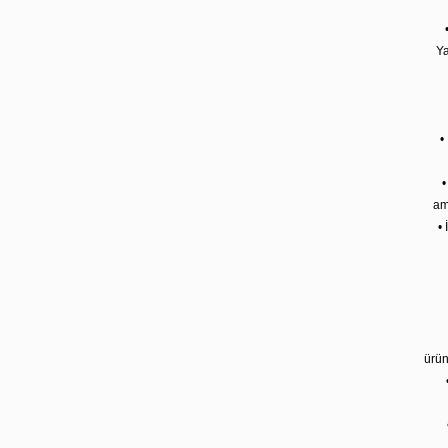
Ya
•
•
am
•
ürün