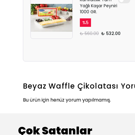
Yağlı Kaşar Peyniri
1000 GR.
%
5
₺ 560.00
₺ 532.00
Beyaz Waffle Çikolatası
Yor
Bu ürün için henüz yorum yapılmamış.
Çok Satanlar