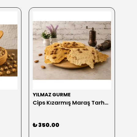
YILMAZ GURME
YIL
Cips Kızarmış Maraş Tarhanası 500 gr
₺ 350.00
₺ 2
2 GR