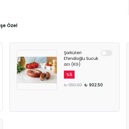
işe Özel
Şarküteri
Efendioğlu Sucuk
acı (KG)
%
5
₺ 950.00
₺ 902.50