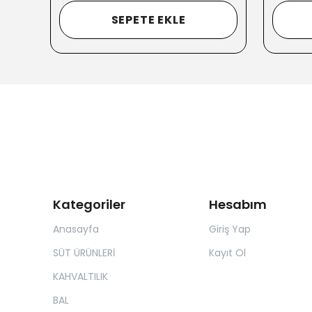
SEPETE EKLE
Kategoriler
Hesabım
Anasayfa
Giriş Yap
SÜT ÜRÜNLERİ
Kayıt Ol
KAHVALTILIK
BAL