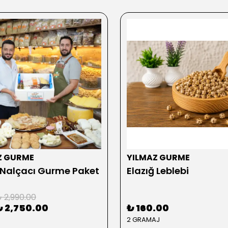
Z GURME
YILMAZ GURME
 Nalçacı Gurme Paket
Elazığ Leblebi
 2,990.00
₺ 2,750.00
₺ 160.00
2 GRAMAJ