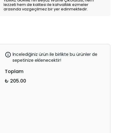
YILMAZ GURME’nin Beyaz Waffle Çikolatası, hem
lezzeti hem de kalitesi ile kahvaltılık ezmeler
arasında vazgeçilmez bir yer edinmektedir.
İncelediğiniz ürün ile birlikte bu ürünler de
sepetinize eklenecektir!
Toplam
₺ 205.00