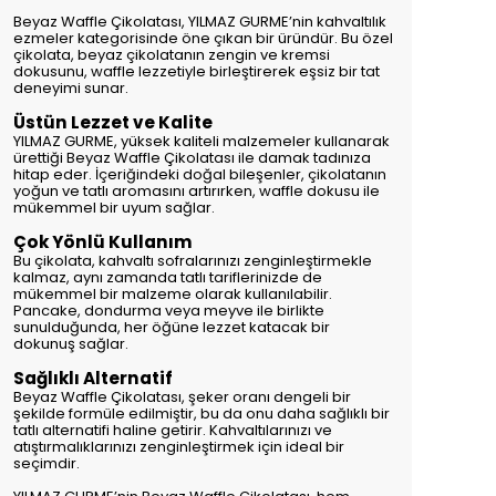
Beyaz Waffle Çikolatası, YILMAZ GURME’nin kahvaltılık
ezmeler kategorisinde öne çıkan bir üründür. Bu özel
çikolata, beyaz çikolatanın zengin ve kremsi
dokusunu, waffle lezzetiyle birleştirerek eşsiz bir tat
deneyimi sunar.
Üstün Lezzet ve Kalite
YILMAZ GURME, yüksek kaliteli malzemeler kullanarak
ürettiği Beyaz Waffle Çikolatası ile damak tadınıza
hitap eder. İçeriğindeki doğal bileşenler, çikolatanın
yoğun ve tatlı aromasını artırırken, waffle dokusu ile
mükemmel bir uyum sağlar.
Çok Yönlü Kullanım
Bu çikolata, kahvaltı sofralarınızı zenginleştirmekle
kalmaz, aynı zamanda tatlı tariflerinizde de
mükemmel bir malzeme olarak kullanılabilir.
Pancake, dondurma veya meyve ile birlikte
sunulduğunda, her öğüne lezzet katacak bir
dokunuş sağlar.
Sağlıklı Alternatif
Beyaz Waffle Çikolatası, şeker oranı dengeli bir
şekilde formüle edilmiştir, bu da onu daha sağlıklı bir
tatlı alternatifi haline getirir. Kahvaltılarınızı ve
atıştırmalıklarınızı zenginleştirmek için ideal bir
seçimdir.