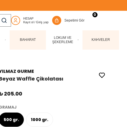
0
LOKUM VE
BAHARAT
KAHVELER
ŞEKERLEME
YILMAZ GURME
Beyaz Waffle Çikolatası
₺ 205.00
GRAMAJ
500 gr.
1000 gr.