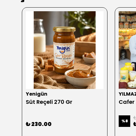
Yenigün
YILMA
Süt Reçeli 270 Gr
Cafer
₺
%
8
₺ 230.00