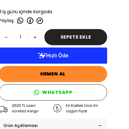
3 iş günü içinde kargoda
Paylaş
:
SEPETE EKLE
HEMEN AL
WHATSAPP
2500 TL üzeri
En Kaliteli Ürün En
ücretsiz kargo
Uygun Fiyat
Ürün Açıklaması