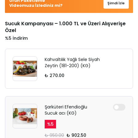
Ürün Paketleme
Şimdi İzle
Videomuzu İzlediniz mi?
Sucuk Kampanyası – 1.000 TL ve Üzeri Alışverişe
Özel
%5 İndirim
Kahvaltılık Yağlı Sele Siyah
Zeytin (181-200) (KG)
₺ 270.00
Şarküteri Efendioğlu
Sucuk acı (KG)
%
5
₺ 950.00
₺ 902.50