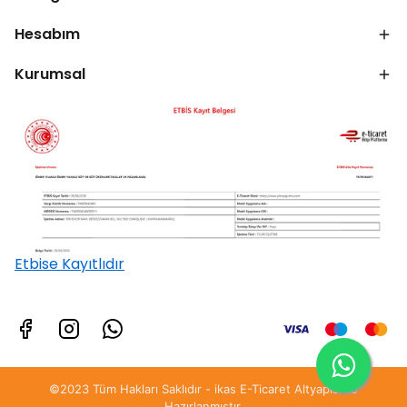
Hesabım
Kurumsal
Etbise Kayıtlıdır
©2023 Tüm Hakları Saklıdır - ikas E-Ticaret
Altyapısı ile
Hazırlanmıştır.