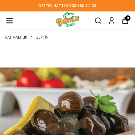
DESTEK HATTI 0 533 380 84 23
0
KAHVALTILIK
ZEYTİN