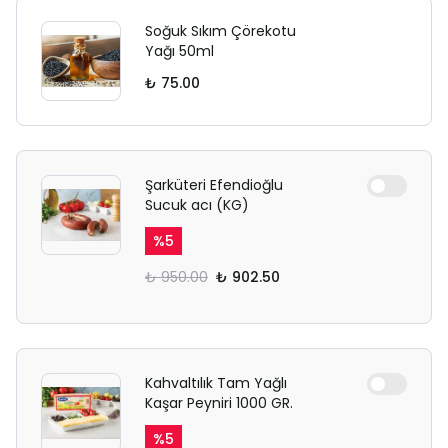
Soğuk Sıkım Çörekotu
Yağı 50ml
₺ 75.00
Şarküteri Efendioğlu
Sucuk acı (KG)
%
5
₺ 950.00
₺ 902.50
Kahvaltılık Tam Yağlı
Kaşar Peyniri 1000 GR.
%
5