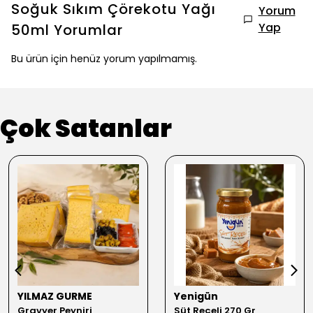
Soğuk Sıkım Çörekotu Yağı
Yorum
Yap
50ml
Yorumlar
Bu ürün için henüz yorum yapılmamış.
Çok Satanlar
YILMAZ GURME
Yenigün
Gravyer Peyniri
Süt Reçeli 270 Gr