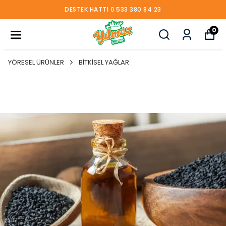
DESTEK HATTI 0 533 380 84 23
0
YÖRESEL ÜRÜNLER
BİTKİSEL YAĞLAR