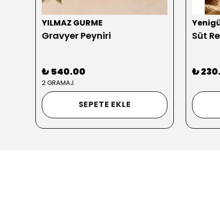
YILMAZ GURME
Yenig
Gravyer Peyniri
Süt Re
₺ 540.00
₺ 230
2 GRAMAJ
SEPETE EKLE