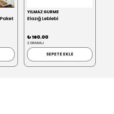
YILMAZ GURME
YIL
 Paket
Elazığ Leblebi
₺ 160.00
₺ 3
2 GRAMAJ
SEPETE EKLE