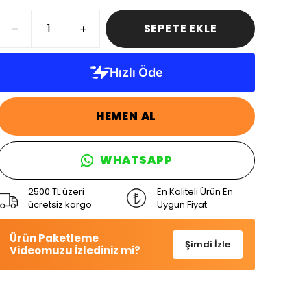
SEPETE EKLE
HEMEN AL
WHATSAPP
2500 TL üzeri
En Kaliteli Ürün En
ücretsiz kargo
Uygun Fiyat
Ürün Paketleme
Şimdi İzle
Videomuzu İzlediniz mi?