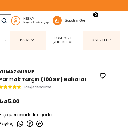
0
LOKUM VE
BAHARAT
KAHVELER
ŞEKERLEME
YILMAZ GURME
Parmak Tarçın (100GR) Baharat
1 değerlendirme
₺ 45.00
3 iş günü içinde kargoda
Paylaş
: