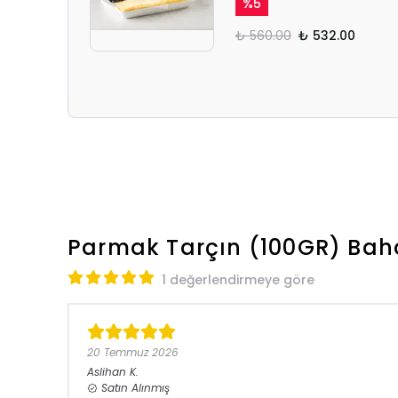
%
5
₺ 560.00
₺ 532.00
Parmak Tarçın (100GR) Bah
1 değerlendirmeye göre
20 Temmuz 2026
Aslihan
K.
Satın Alınmış