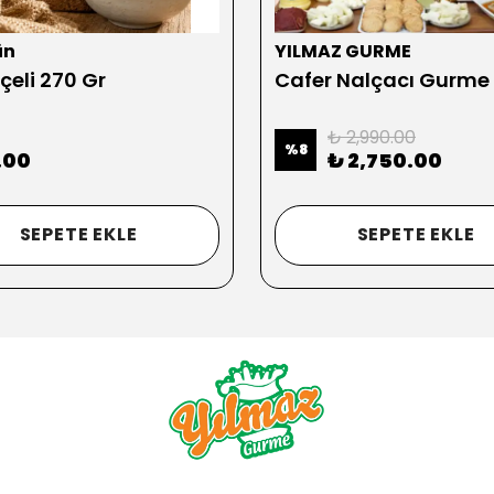
ün
YILMAZ GURME
çeli 270 Gr
Cafer Nalçacı Gurme
₺ 2,990.00
%
8
.00
₺ 2,750.00
SEPETE EKLE
SEPETE EKLE