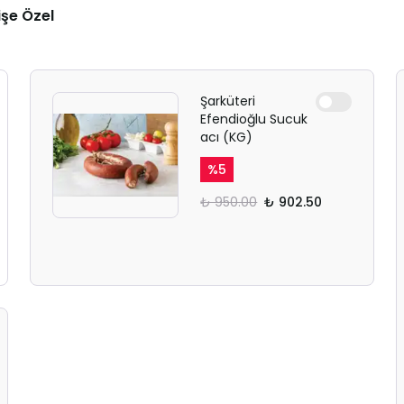
işe Özel
Şarküteri
Efendioğlu Sucuk
acı (KG)
%
5
₺ 950.00
₺ 902.50