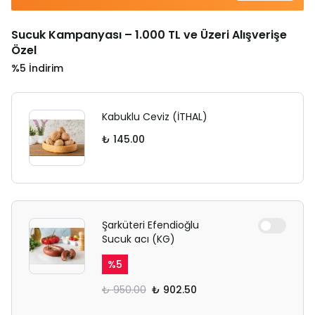
Sucuk Kampanyası – 1.000 TL ve Üzeri Alışverişe
Özel
%5 İndirim
Kabuklu Ceviz (İTHAL)
₺ 145.00
Şarküteri Efendioğlu
Sucuk acı (KG)
%
5
₺ 950.00
₺ 902.50