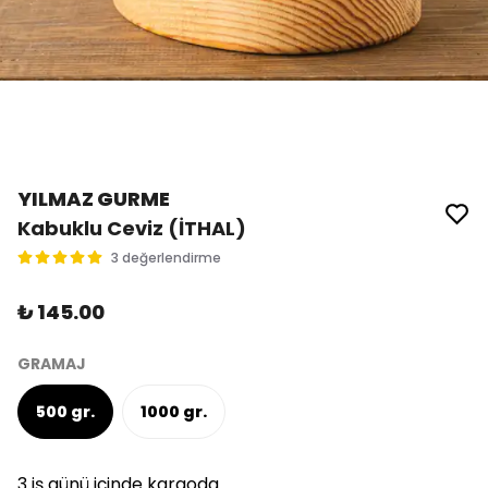
YILMAZ GURME
Kabuklu Ceviz (İTHAL)
3 değerlendirme
₺ 145.00
GRAMAJ
500 gr.
1000 gr.
3 iş günü içinde kargoda