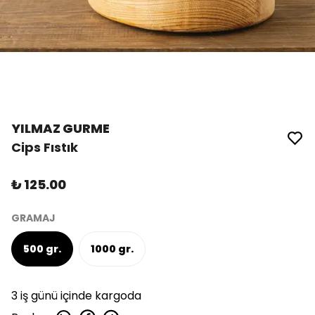
YILMAZ GURME
Cips Fıstık
₺ 125.00
GRAMAJ
500 gr.
1000 gr.
3 iş günü içinde kargoda