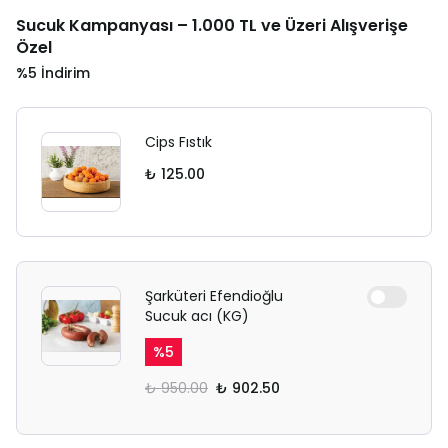
Sucuk Kampanyası – 1.000 TL ve Üzeri Alışverişe
Özel
%5 İndirim
Cips Fıstık
₺ 125.00
Şarküteri Efendioğlu
Sucuk acı (KG)
%
5
₺ 950.00
₺ 902.50