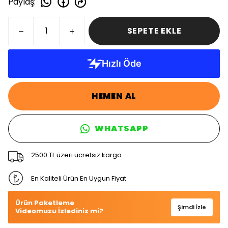
Paylaş
:
SEPETE EKLE
HEMEN AL
WHATSAPP
2500 TL üzeri ücretsiz kargo
En Kaliteli Ürün En Uygun Fiyat
Ürün Paketleme
Şimdi İzle
Videomuzu İzlediniz mi?