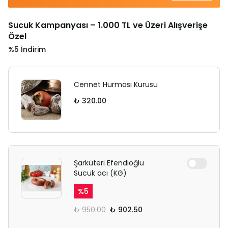
Sucuk Kampanyası – 1.000 TL ve Üzeri Alışverişe
Özel
%5 İndirim
Cennet Hurması Kurusu
₺ 320.00
Şarküteri Efendioğlu
Sucuk acı (KG)
%
5
₺ 950.00
₺ 902.50