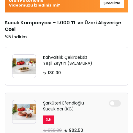
Ürün Paketleme
Şimdi İzle
Videomuzu İzlediniz mi?
Sucuk Kampanyası – 1.000 TL ve Üzeri Alışverişe
Özel
%5 İndirim
Kahvaltılık Çekirdeksiz
Yeşil Zeytin (SALAMURA)
₺ 130.00
Şarküteri Efendioğlu
Sucuk acı (KG)
%
5
₺ 950.00
₺ 902.50