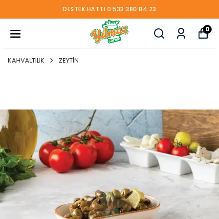
DESTEK HATTI 0 533 380 84 23
0
KAHVALTILIK
ZEYTİN