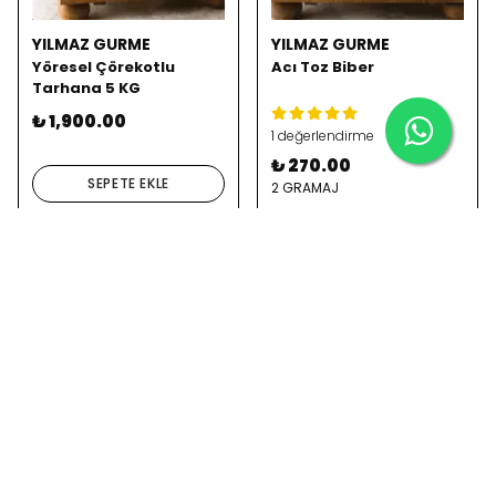
YILMAZ GURME
YILMAZ GURME
Yöresel Çörekotlu
Acı Toz Biber
Tarhana 5 KG
₺ 1,900.00
1 değerlendirme
₺ 270.00
SEPETE EKLE
2 GRAMAJ
SEPETE EKLE
YILMAZ GURME
YILMAZ GURME
Az Acı İpek Biber
Tatlı Pul Biber KG