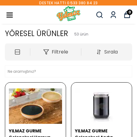
DESTEK HATTI 0 533 380 84 23
0
YÖRESEL ÜRÜNLER
53
ürün
Filtrele
Sırala
YILMAZ GURME
YILMAZ GURME