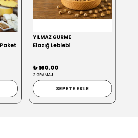
YILMAZ GURME
YIL
 Paket
Elazığ Leblebi
₺ 160.00
₺ 3
2 GRAMAJ
SEPETE EKLE