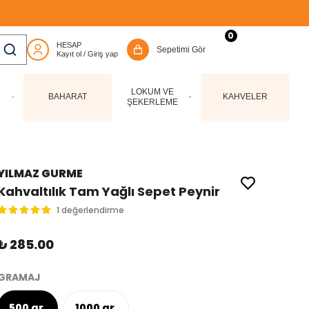
0
LOKUM VE
BAHARAT
KAHVELER
ŞEKERLEME
YILMAZ GURME
Kahvaltılık Tam Yağlı Sepet Peynir
1 değerlendirme
₺ 285.00
GRAMAJ
500 gr.
1000 gr.