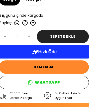
3 iş günü içinde kargoda
Paylaş
:
SEPETE EKLE
HEMEN AL
WHATSAPP
2500 TL üzeri
En Kaliteli Ürün En
ücretsiz kargo
Uygun Fiyat