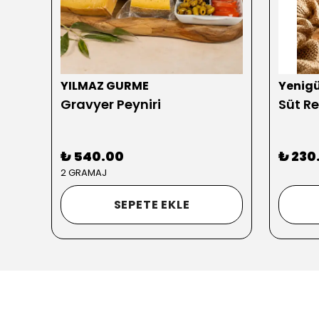
YILMAZ GURME
Yenig
Gravyer Peyniri
Süt Re
₺ 540.00
₺ 230
2 GRAMAJ
SEPETE EKLE