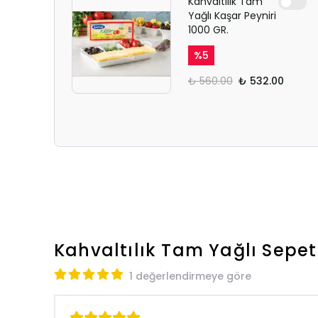
Kahvaltılık Tam
Yağlı Kaşar Peyniri
1000 GR.
%
5
₺ 560.00
₺ 532.00
Kahvaltılık Tam Yağlı Sepet
1 değerlendirmeye göre