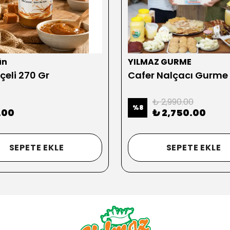
ün
YILMAZ GURME
çeli 270 Gr
Cafer Nalçacı Gurme
₺ 2,990.00
%
8
.00
₺ 2,750.00
SEPETE EKLE
SEPETE EKLE