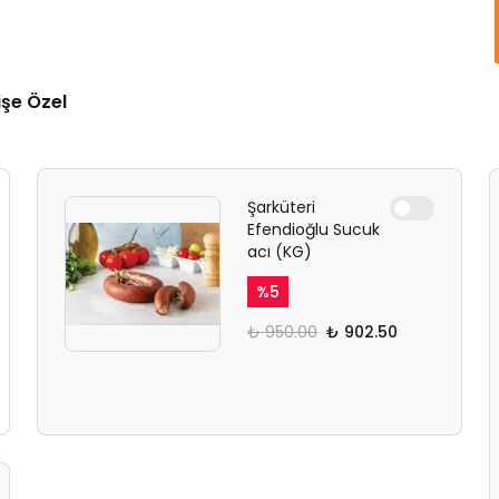
işe Özel
Şarküteri
Efendioğlu Sucuk
acı (KG)
%
5
₺ 950.00
₺ 902.50