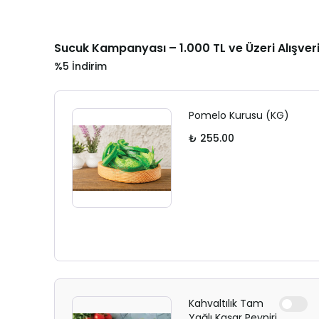
Sucuk Kampanyası – 1.000 TL ve Üzeri Alışver
%5 İndirim
Pomelo Kurusu (KG)
₺ 255.00
Kahvaltılık Tam
Yağlı Kaşar Peyniri