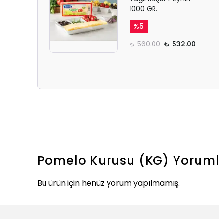
1000 GR.
%
5
₺ 560.00
₺ 532.00
Pomelo Kurusu (KG)
Yoruml
Bu ürün için henüz yorum yapılmamış.