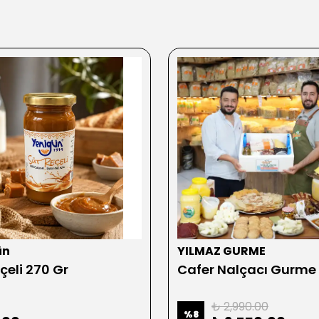
ün
YILMAZ GURME
çeli 270 Gr
Cafer Nalçacı Gurme
₺ 2,990.00
%
8