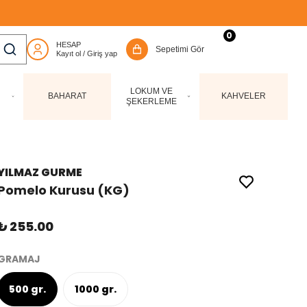
0
LOKUM VE
BAHARAT
KAHVELER
ŞEKERLEME
YILMAZ GURME
Pomelo Kurusu (KG)
₺ 255.00
GRAMAJ
500 gr.
1000 gr.