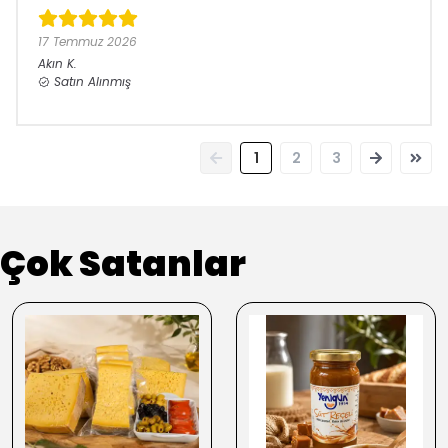
17 Temmuz 2026
Akın
K.
Satın Alınmış
1
2
3
Çok Satanlar