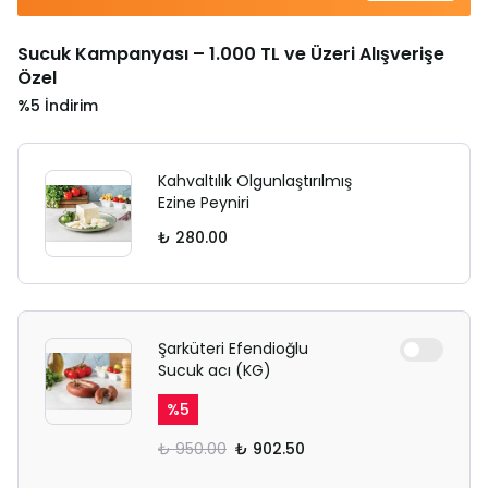
Sucuk Kampanyası – 1.000 TL ve Üzeri Alışverişe
Özel
%5 İndirim
Kahvaltılık Olgunlaştırılmış
Ezine Peyniri
₺ 280.00
Şarküteri Efendioğlu
Sucuk acı (KG)
%
5
₺ 950.00
₺ 902.50