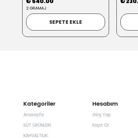
₺ 540.00
₺ 230
2 GRAMAJ
SEPETE EKLE
Kategoriler
Hesabım
Anasayfa
Giriş Yap
SÜT ÜRÜNLERİ
Kayıt Ol
KAHVALTILIK