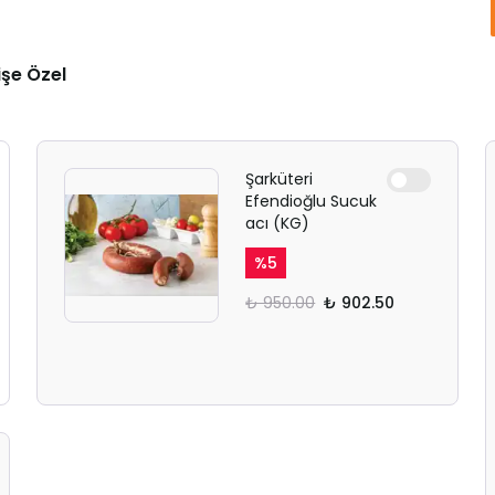
işe Özel
Şarküteri
Efendioğlu Sucuk
acı (KG)
%
5
₺ 950.00
₺ 902.50