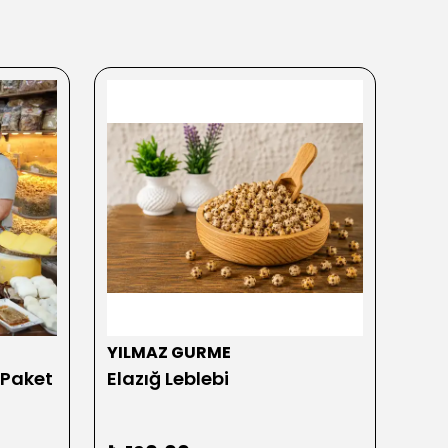
YILMAZ GURME
YIL
 Paket
Elazığ Leblebi