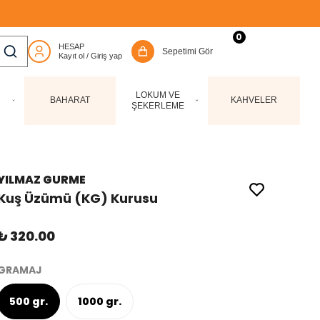
0
LOKUM VE
BAHARAT
KAHVELER
ŞEKERLEME
YILMAZ GURME
Kuş Üzümü (KG) Kurusu
₺ 320.00
GRAMAJ
500 gr.
1000 gr.