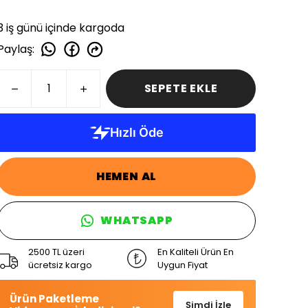
3 iş günü içinde kargoda
Paylaş
:
SEPETE EKLE
HEMEN AL
WHATSAPP
2500 TL üzeri
En Kaliteli Ürün En
ücretsiz kargo
Uygun Fiyat
Ürün Paketleme
Şimdi İzle