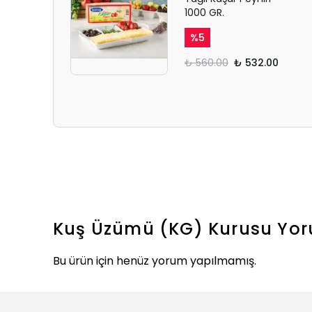
1000 GR.
%
5
₺ 560.00
₺ 532.00
Kuş Üzümü (KG) Kurusu
Yor
Bu ürün için henüz yorum yapılmamış.