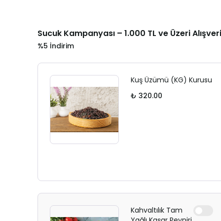
Sucuk Kampanyası – 1.000 TL ve Üzeri Alışver
%5 İndirim
Kuş Üzümü (KG) Kurusu
₺ 320.00
Kahvaltılık Tam
Yağlı Kaşar Peyniri