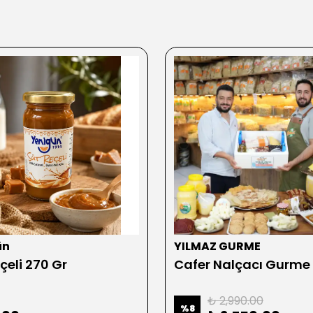
ün
YILMAZ GURME
çeli 270 Gr
Cafer Nalçacı Gurme
₺ 2,990.00
%
8