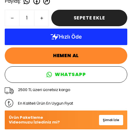
Paylaş
:
SEPETE EKLE
HEMEN AL
WHATSAPP
2500 TL üzeri ücretsiz kargo
En Kaliteli Ürün En Uygun Fiyat
Ürün Paketleme
Şimdi İzle
Videomuzu İzlediniz mi?