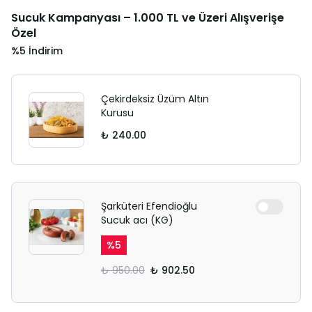
Sucuk Kampanyası – 1.000 TL ve Üzeri Alışverişe
Özel
%5 İndirim
Çekirdeksiz Üzüm Altın
Kurusu
₺ 240.00
Şarküteri Efendioğlu
Sucuk acı (KG)
%
5
₺ 950.00
₺ 902.50