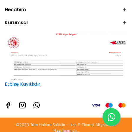
Hesabım
Kurumsal
Etbise Kayıtlıdır
©2023 Tüm Hakları Saklıdır - ikas E-Ticaret
Altyapısı ile
Hazırlanmıştır.