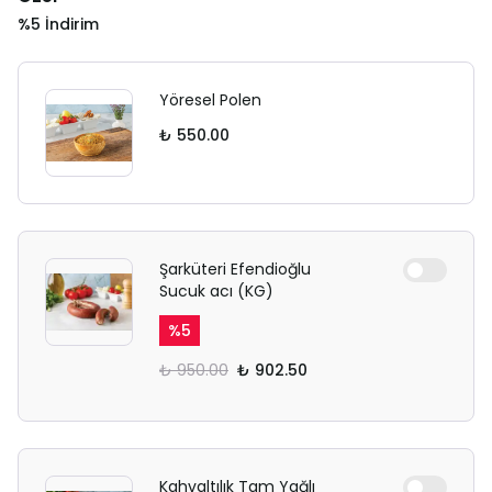
%5 İndirim
Yöresel Polen
₺ 550.00
Şarküteri Efendioğlu
Sucuk acı (KG)
%
5
₺ 950.00
₺ 902.50
Kahvaltılık Tam Yağlı