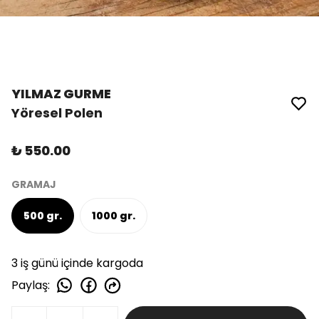
YILMAZ GURME
Yöresel Polen
₺ 550.00
GRAMAJ
500 gr.
1000 gr.
3 iş günü içinde kargoda
Paylaş
: