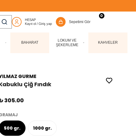
0
LOKUM VE
BAHARAT
KAHVELER
ŞEKERLEME
YILMAZ GURME
Kabuklu Çiğ Fındık
₺ 305.00
GRAMAJ
500 gr.
1000 gr.