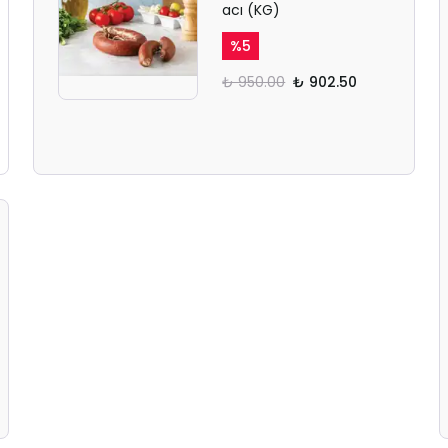
acı (KG)
%
5
₺ 950.00
₺ 902.50