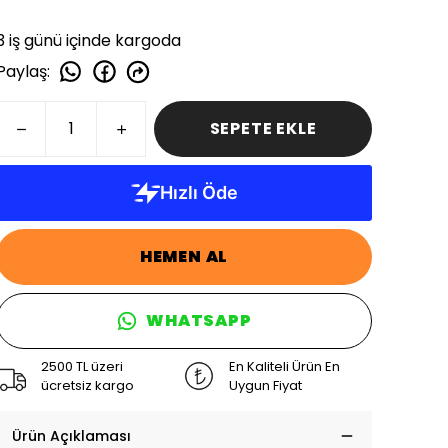
3 iş günü içinde kargoda
Paylaş
:
SEPETE EKLE
HEMEN AL
WHATSAPP
2500 TL üzeri
En Kaliteli Ürün En
ücretsiz kargo
Uygun Fiyat
Ürün Açıklaması