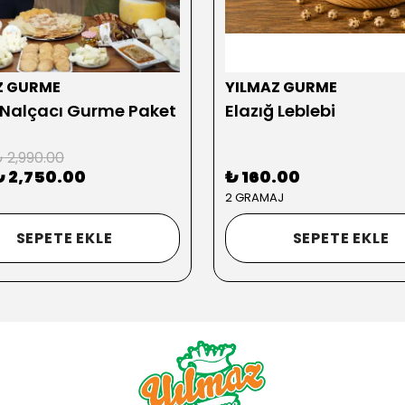
Z GURME
YILMAZ GURME
 Nalçacı Gurme Paket
Elazığ Leblebi
 2,990.00
₺ 2,750.00
₺ 160.00
2 GRAMAJ
SEPETE EKLE
SEPETE EKLE