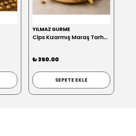
YILMAZ GURME
YIL
Cips Kızarmış Maraş Tarhanası 500 gr
₺ 350.00
₺ 2
2 GR
SEPETE EKLE