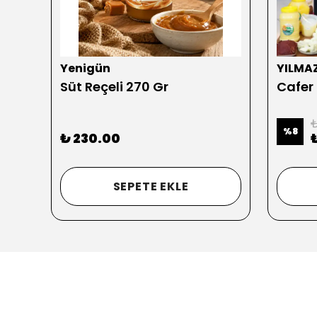
Yenigün
YILMA
Süt Reçeli 270 Gr
Cafer
₺
%
8
₺ 230.00
SEPETE EKLE