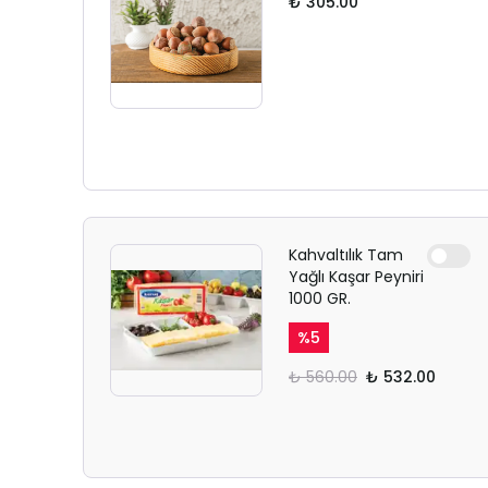
₺ 305.00
Kahvaltılık Tam
Yağlı Kaşar Peyniri
1000 GR.
%
5
₺ 560.00
₺ 532.00