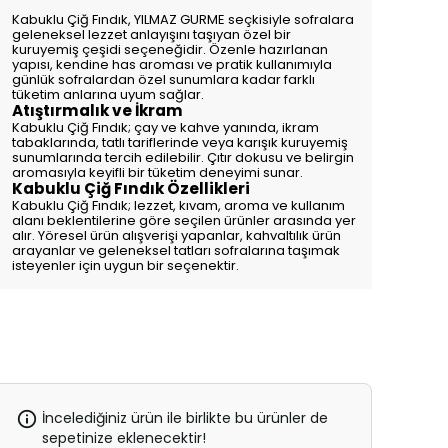
Kabuklu Çiğ Fındık, YILMAZ GURME seçkisiyle sofralara
geleneksel lezzet anlayışını taşıyan özel bir
kuruyemiş çeşidi seçeneğidir. Özenle hazırlanan
yapısı, kendine has aroması ve pratik kullanımıyla
günlük sofralardan özel sunumlara kadar farklı
tüketim anlarına uyum sağlar.
Atıştırmalık ve İkram
Kabuklu Çiğ Fındık; çay ve kahve yanında, ikram
tabaklarında, tatlı tariflerinde veya karışık kuruyemiş
sunumlarında tercih edilebilir. Çıtır dokusu ve belirgin
aromasıyla keyifli bir tüketim deneyimi sunar.
Kabuklu Çiğ Fındık Özellikleri
Kabuklu Çiğ Fındık; lezzet, kıvam, aroma ve kullanım
alanı beklentilerine göre seçilen ürünler arasında yer
alır. Yöresel ürün alışverişi yapanlar, kahvaltılık ürün
arayanlar ve geleneksel tatları sofralarına taşımak
isteyenler için uygun bir seçenektir.
İncelediğiniz ürün ile birlikte bu ürünler de
sepetinize eklenecektir!