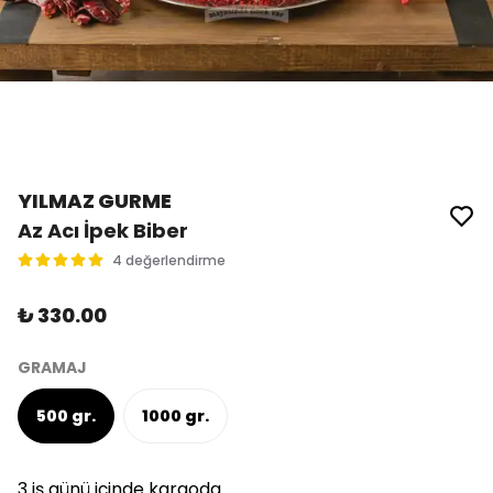
YILMAZ GURME
Az Acı İpek Biber
4 değerlendirme
₺ 330.00
GRAMAJ
500 gr.
1000 gr.
3 iş günü içinde kargoda