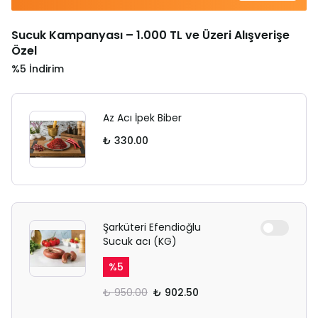
Sucuk Kampanyası – 1.000 TL ve Üzeri Alışverişe
Özel
%5 İndirim
Az Acı İpek Biber
₺ 330.00
Şarküteri Efendioğlu
Sucuk acı (KG)
%
5
₺ 950.00
₺ 902.50