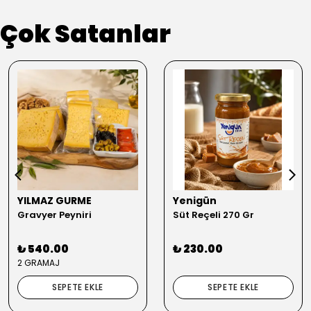
Çok Satanlar
YILMAZ GURME
Yenigün
Gravyer Peyniri
Süt Reçeli 270 Gr
₺ 540.00
₺ 230.00
2 GRAMAJ
SEPETE EKLE
SEPETE EKLE