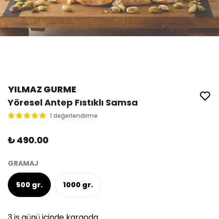
YILMAZ GURME
Yöresel Antep Fıstıklı Samsa
1 değerlendirme
₺ 490.00
GRAMAJ
500 gr.
1000 gr.
3 iş günü içinde kargoda