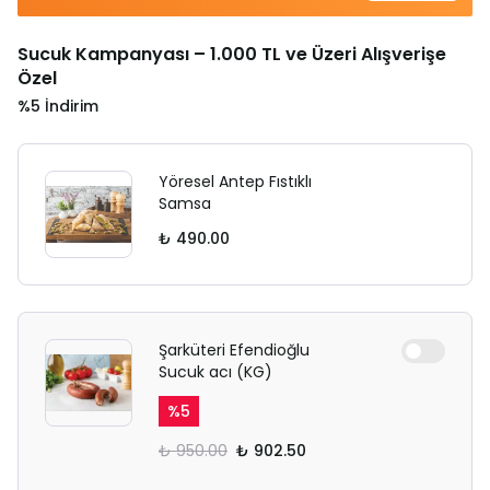
Sucuk Kampanyası – 1.000 TL ve Üzeri Alışverişe
Özel
%5 İndirim
Yöresel Antep Fıstıklı
Samsa
₺ 490.00
Şarküteri Efendioğlu
Sucuk acı (KG)
%
5
₺ 950.00
₺ 902.50