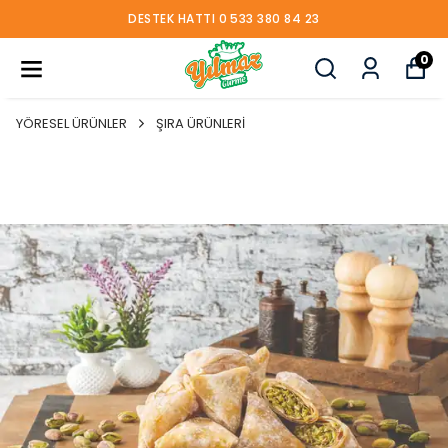
DESTEK HATTI 0 533 380 84 23
0
YÖRESEL ÜRÜNLER
ŞIRA ÜRÜNLERİ