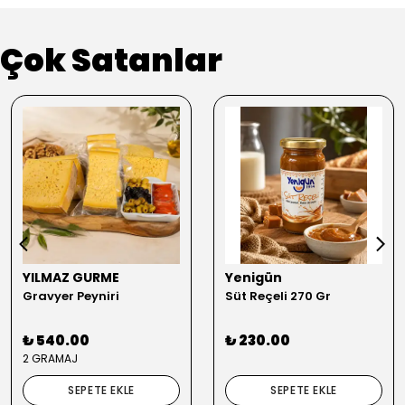
Çok Satanlar
YILMAZ GURME
Yenigün
Gravyer Peyniri
Süt Reçeli 270 Gr
₺ 540.00
₺ 230.00
2 GRAMAJ
SEPETE EKLE
SEPETE EKLE