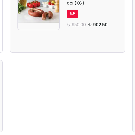
acı (KG)
%
5
₺ 950.00
₺ 902.50