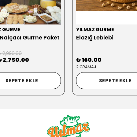
Z GURME
YILMAZ GURME
 Nalçacı Gurme Paket
Elazığ Leblebi
 2,990.00
₺ 2,750.00
₺ 160.00
2 GRAMAJ
SEPETE EKLE
SEPETE EKLE