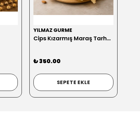
YILMAZ GURME
YIL
Cips Kızarmış Maraş Tarhanası 500 gr
₺ 350.00
₺ 2
2 GR
SEPETE EKLE