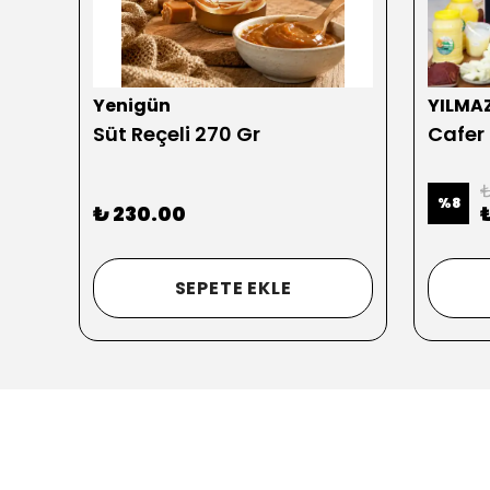
Yenigün
YILMA
Süt Reçeli 270 Gr
Cafer
₺
%
8
₺ 230.00
SEPETE EKLE