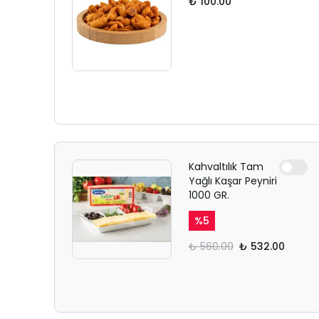
₺ 100.00
Kahvaltılık Tam
Yağlı Kaşar Peyniri
1000 GR.
%
5
₺ 560.00
₺ 532.00