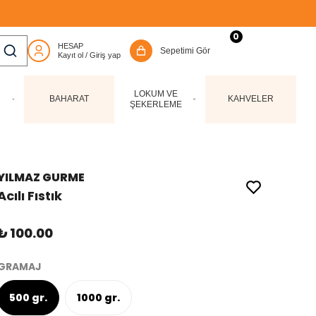
0
LOKUM VE
BAHARAT
KAHVELER
ŞEKERLEME
YILMAZ GURME
Acılı Fıstık
₺ 100.00
GRAMAJ
500 gr.
1000 gr.