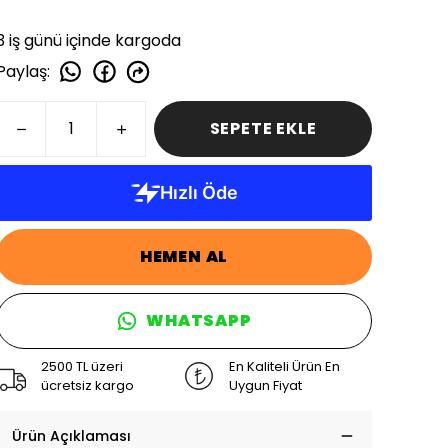
3 iş günü içinde kargoda
Paylaş
:
SEPETE EKLE
HEMEN AL
WHATSAPP
2500 TL üzeri
En Kaliteli Ürün En
ücretsiz kargo
Uygun Fiyat
Ürün Açıklaması