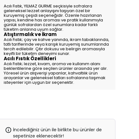
Acılı Fıstık, YILMAZ GURME seçkisiyle sofralara
geleneksel lezzet anlayışını taşıyan özel bir
kuruyemiş çeşidi seçeneğidir. Özenle hazırlanan
yapısı, kendine has aroması ve pratik kullanımıyla
günlük sofralardan özel sunumlara kadar farklı
tüketim anlarına uyum sağlar.
Atıştırmalık ve İkram
Acılı Fıstık; çay ve kahve yanında, ikram tabaklarında,
tatlı tariflerinde veya karışık kuruyemiş sunumlarında
tercih edilebilir. Çıtır dokusu ve belirgin aromasıyla
keyifli bir tüketim deneyimi sunar.
Acılı Fıstık Özellikleri
Acılı Fıstık; lezzet, kıvam, aroma ve kullanım alanı
beklentilerine göre seçilen ürünler arasında yer alır.
Yöresel ürün alışverişi yapanlar, kahvaltılık ürün
arayanlar ve geleneksel tatları sofralarına taşımak
isteyenler için uygun bir seçenektir.
İncelediğiniz ürün ile birlikte bu ürünler de
sepetinize eklenecektir!