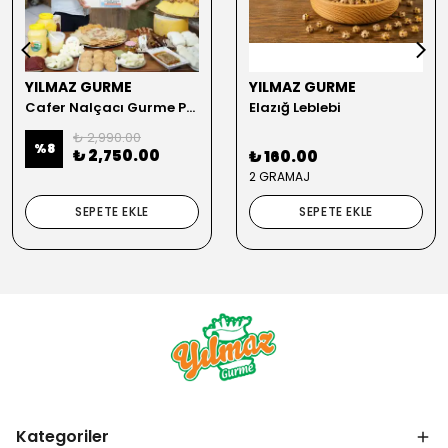
YILMAZ GURME
YILMAZ GURME
Cafer Nalçacı Gurme Paket
Elazığ Leblebi
₺ 2,990.00
%
8
₺ 2,750.00
₺ 160.00
2 GRAMAJ
SEPETE EKLE
SEPETE EKLE
Kategoriler