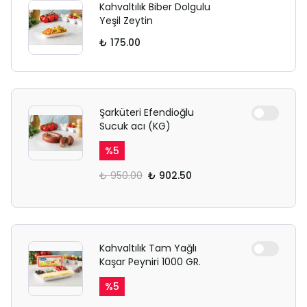
Kahvaltılık Biber Dolgulu
Yeşil Zeytin
₺ 175.00
Şarküteri Efendioğlu
Sucuk acı (KG)
%
5
₺ 950.00
₺ 902.50
Kahvaltılık Tam Yağlı
Kaşar Peyniri 1000 GR.
%
5