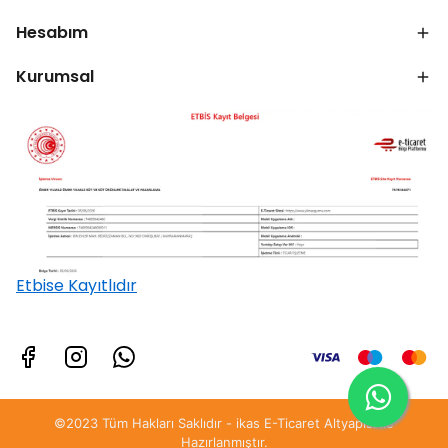
Hesabım
Kurumsal
Etbise Kayıtlıdır
©2023 Tüm Hakları Saklıdır - ikas E-Ticaret
Altyapısı ile
Hazırlanmıştır.