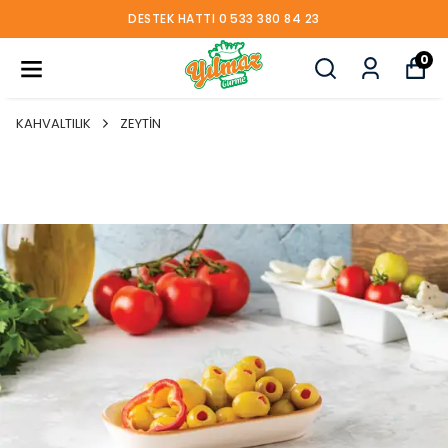
DESTEK HATTI 0 533 380 84 23
0
KAHVALTILIK
ZEYTİN